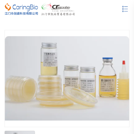
哥伦比亚血琼脂培养基
沙保弱（罗）琼脂培养基