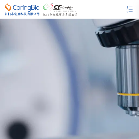
哥伦比亚血琼脂培养基
沙保弱（罗）琼脂培养基