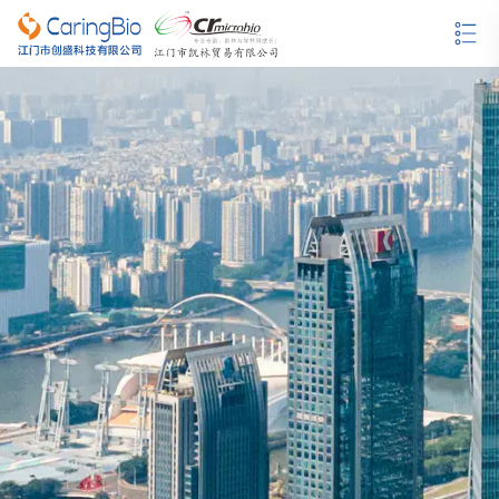
哥伦比亚血琼脂培养基
沙保弱（罗）琼脂培养基