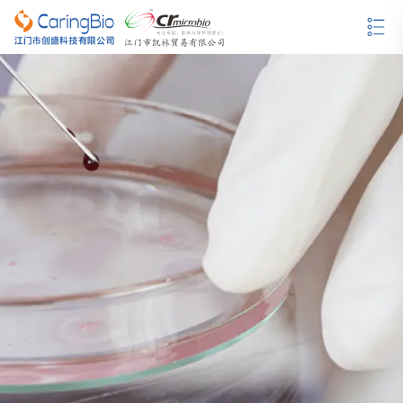
哥伦比亚血琼脂培养基
沙保弱（罗）琼脂培养基